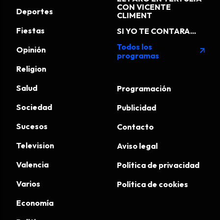
CON VICENTE
Deportes
CLIMENT
Fiestas
SI YO TE CONTARA...
Todos los
Opinión
arrow_outward
programas
Religion
Salud
Programación
Sociedad
Publicidad
Sucesos
Contacto
Television
Aviso legal
Valencia
Política de privacidad
Varios
Política de cookies
Economía