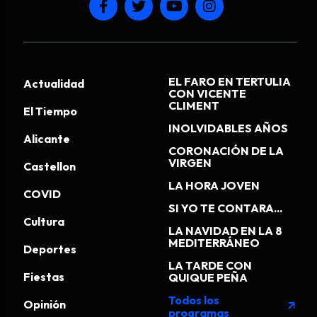
EL FARO EN TERTULIA
Actualidad
CON VICENTE
CLIMENT
El Tiempo
INOLVIDABLES AÑOS
Alicante
CORONACIÓN DE LA
VIRGEN
Castellon
LA HORA JOVEN
COVID
SI YO TE CONTARA...
Cultura
LA NAVIDAD EN LA 8
MEDITERRÁNEO
Deportes
LA TARDE CON
Fiestas
QUIQUE PEÑA
Todos los
Opinión
arrow_outward
programas