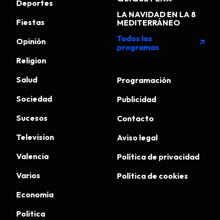
Deportes
LA NAVIDAD EN LA 8
Fiestas
MEDITERRÁNEO
Todos los
Opinión
arrow_outward
programas
Religion
Salud
Programación
Sociedad
Publicidad
Sucesos
Contacto
Television
Aviso legal
Valencia
Política de privacidad
Varios
Política de cookies
Economía
Politica