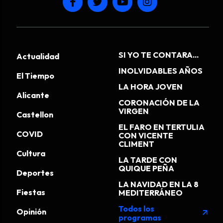
SI YO TE CONTARA...
Actualidad
INOLVIDABLES AÑOS
El Tiempo
LA HORA JOVEN
Alicante
CORONACIÓN DE LA
VIRGEN
Castellon
EL FARO EN TERTULIA
COVID
CON VICENTE
CLIMENT
Cultura
LA TARDE CON
QUIQUE PEÑA
Deportes
LA NAVIDAD EN LA 8
Fiestas
MEDITERRÁNEO
Todos los
Opinión
arrow_outward
programas