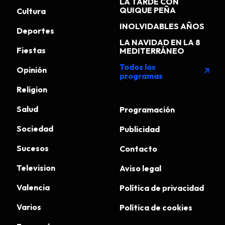
LA TARDE CON
QUIQUE PEÑA
Cultura
INOLVIDABLES AÑOS
Deportes
LA NAVIDAD EN LA 8
Fiestas
MEDITERRÁNEO
Todos los
Opinión
arrow_outward
programas
Religion
Salud
Programación
Sociedad
Publicidad
Sucesos
Contacto
Television
Aviso legal
Valencia
Política de privacidad
Varios
Política de cookies