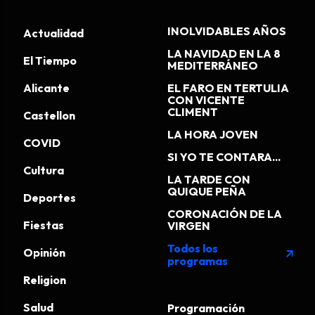
INOLVIDABLES AÑOS
Actualidad
LA NAVIDAD EN LA 8
El Tiempo
MEDITERRÁNEO
Alicante
EL FARO EN TERTULIA
CON VICENTE
CLIMENT
Castellon
LA HORA JOVEN
COVID
SI YO TE CONTARA...
Cultura
LA TARDE CON
QUIQUE PEÑA
Deportes
CORONACIÓN DE LA
Fiestas
VIRGEN
Todos los
Opinión
arrow_outward
programas
Religion
Salud
Programación