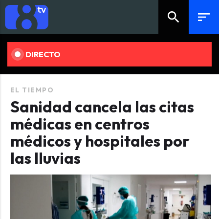
search
sort
DIRECTO
EL TIEMPO
Sanidad cancela las citas
médicas en centros
médicos y hospitales por
las lluvias