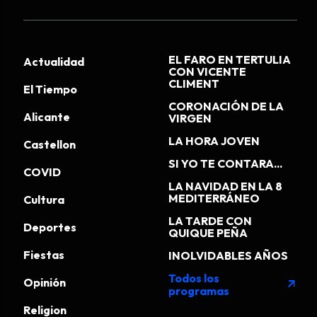
EL FARO EN TERTULIA
Actualidad
CON VICENTE
CLIMENT
El Tiempo
CORONACIÓN DE LA
Alicante
VIRGEN
LA HORA JOVEN
Castellon
SI YO TE CONTARA...
COVID
LA NAVIDAD EN LA 8
MEDITERRÁNEO
Cultura
LA TARDE CON
Deportes
QUIQUE PEÑA
Fiestas
INOLVIDABLES AÑOS
Todos los
Opinión
arrow_outward
programas
Religion