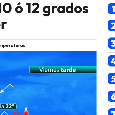
0 ó 12 grados
r
emperaturas