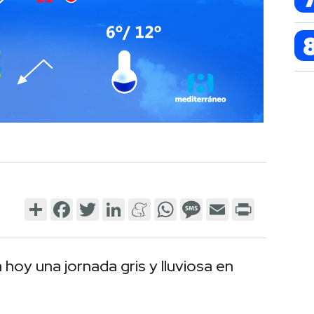
Share
Facebook
Twitter
LinkedIn
Meneame
WhatsApp
Message
Email
Print
 hoy una jornada gris y lluviosa en