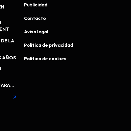
Publicidad
EN
Contacto
N
MENT
Aviso legal
DE LA
Política de privacidad
S AÑOS
Política de cookies
N
ARA...
arrow_outward