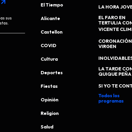
arrow_outward
El Tiempo
LA HORA JOV
EL FARO EN
das sus
Alicante
TERTULIA CO
stas.
VICENTE CLI
Castellon
CORONACIÓN 
COVID
VIRGEN
INOLVIDABLE
Cultura
LA TARDE CO
Deportes
QUIQUE PEÑA
SI YO TE CONT
Fiestas
Todos los
Opinión
programas
Religion
Salud