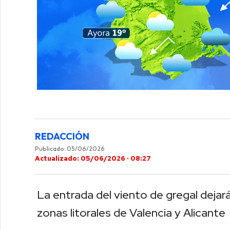
0
of
42
seconds
Volume
0%
REDACCIÓN
Publicado: 05/06/2026
Actualizado: 05/06/2026 · 08:27
La entrada del viento de gregal dejará
zonas litorales de Valencia y Alicante