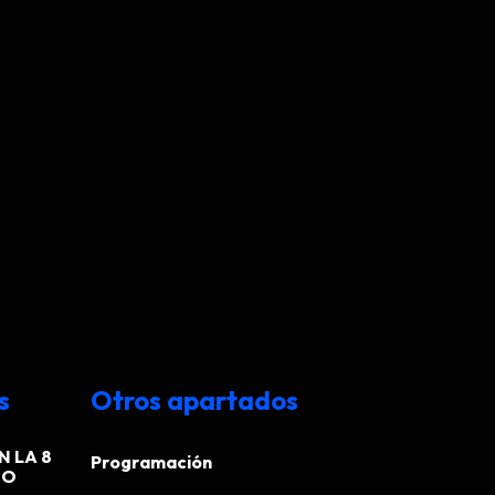
s
Otros apartados
N LA 8
Programación
EO