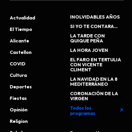
INOLVIDABLES AÑOS
Actualidad
SI YO TE CONTARA...
El Tiempo
LA TARDE CON
Alicante
QUIQUE PEÑA
LA HORA JOVEN
Castellon
EL FARO EN TERTULIA
COVID
CON VICENTE
CLIMENT
Cultura
LA NAVIDAD EN LA 8
MEDITERRÁNEO
Deportes
CORONACIÓN DE LA
Fiestas
VIRGEN
Todos los
Opinión
arrow_outward
programas
Religion