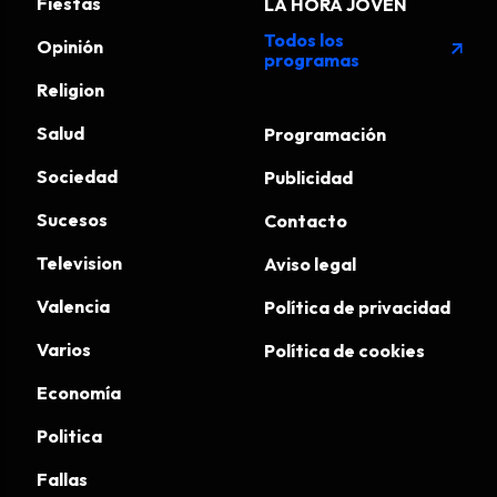
Fiestas
LA HORA JOVEN
Todos los
Opinión
arrow_outward
programas
Religion
Salud
Programación
Sociedad
Publicidad
Sucesos
Contacto
Television
Aviso legal
Valencia
Política de privacidad
Varios
Política de cookies
Economía
Politica
Fallas