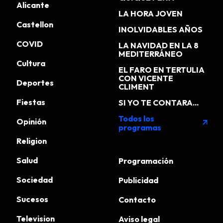
Alicante
LA HORA JOVEN
Castellon
INOLVIDABLES AÑOS
COVID
LA NAVIDAD EN LA 8
MEDITERRÁNEO
Cultura
EL FARO EN TERTULIA
CON VICENTE
Deportes
CLIMENT
Fiestas
SI YO TE CONTARA...
Todos los
Opinión
arrow_outward
programas
Religion
Salud
Programación
Sociedad
Publicidad
Sucesos
Contacto
Television
Aviso legal