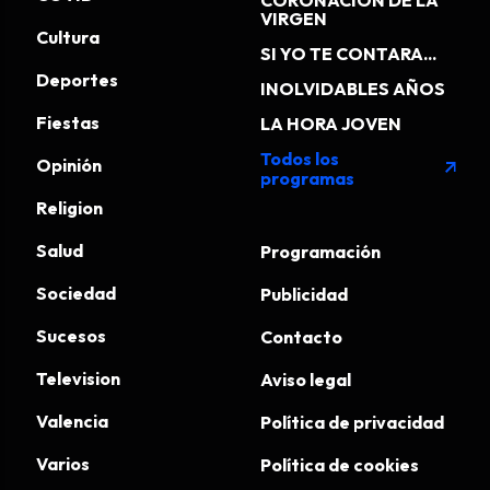
VIRGEN
Cultura
SI YO TE CONTARA...
Deportes
INOLVIDABLES AÑOS
Fiestas
LA HORA JOVEN
Todos los
Opinión
arrow_outward
programas
Religion
Salud
Programación
Sociedad
Publicidad
Sucesos
Contacto
Television
Aviso legal
Valencia
Política de privacidad
Varios
Política de cookies